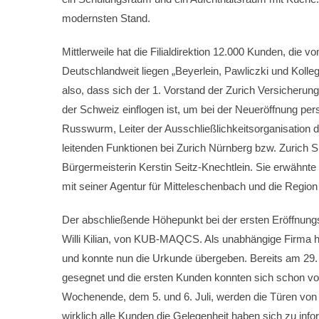
modernsten Stand.
Mittlerweile hat die Filialdirektion 12.000 Kunden, die 
Deutschlandweit liegen „Beyerlein, Pawliczki und Kolle
also, dass sich der 1. Vorstand der Zurich Versicheru
der Schweiz einflogen ist, um bei der Neueröffnung pe
Russwurm, Leiter der Ausschließlichkeitsorganisation d
leitenden Funktionen bei Zurich Nürnberg bzw. Zurich Sü
Bürgermeisterin Kerstin Seitz-Knechtlein. Sie erwähnte 
mit seiner Agentur für Mitteleschenbach und die Region
Der abschließende Höhepunkt bei der ersten Eröffnungsf
Willi Kilian, von KUB-MAQCS. Als unabhängige Firma ha
und konnte nun die Urkunde übergeben. Bereits am 29. 
gesegnet und die ersten Kunden konnten sich schon vo
Wochenende, dem 5. und 6. Juli, werden die Türen von 
wirklich alle Kunden die Gelegenheit haben sich zu in