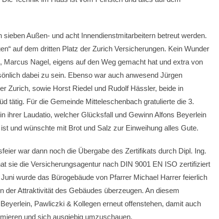
von sieben Außen- und acht Innendienstmitarbeitern betreut werden.
gen“ auf dem dritten Platz der Zurich Versicherungen. Kein Wunder
ng, Marcus Nagel, eigens auf den Weg gemacht hat und extra von
rsönlich dabei zu sein. Ebenso war auch anwesend Jürgen
er Zurich, sowie Horst Riedel und Rudolf Hässler, beide in
d tätig. Für die Gemeinde Mitteleschenbach gratulierte die 3.
in ihrer Laudatio, welcher Glücksfall und Gewinn Alfons Beyerlein
 ist und wünschte mit Brot und Salz zur Einweihung alles Gute.
eier war dann noch die Übergabe des Zertifikats durch Dipl. Ing.
t sie die Versicherungsagentur nach DIN 9001 EN ISO zertifiziert
Juni wurde das Bürogebäude von Pfarrer Michael Harrer feierlich
n der Attraktivität des Gebäudes überzeugen. An diesem
Beyerlein, Pawliczki & Kollegen erneut offenstehen, damit auch
formieren und sich ausgiebig umzuschauen.