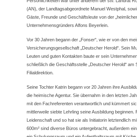
Persönlichkeiten war unter anderem der stv. Landrat 
(AN), der Landtagsabgeordnete Manuel Westphal, sowie
Gäste, Freunde und Geschäftsleute von der „heimlichen
Unternehmensgründers Alfons Beyerlein.
Vor 30 Jahren begann der „Fonser“, wie er von den mei
Versicherungsgesellschaft „Deutscher Herold“. Sein Mut
Leuten und guten Kontakten baute er sein Unternehmen 
schließlich die Geschäftsstelle „Deutscher Herold“ am
Filialdirektion.
Seine Tochter Katrin begann vor 20 Jahren ihre Ausbil
die heimische Agentur. Sie übernahm in den letzten Ja
mit den Fachreferenten verantwortlich und kümmert sich
mittlerweile siebte Lehrling seine Ausbildung beginnen.
Leidenschaft und so hat sie als Initiatorin letztendlich
600m² sind diverse Büros untergebracht, außerdem ei
ein Schulungsraum und ein Aufenthaltsraum mit Küche.