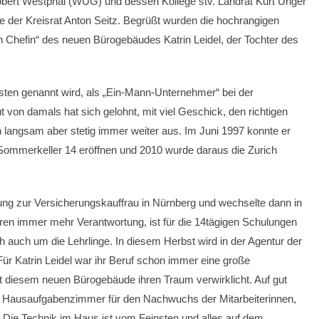
Robert Westphal (WUG) und dessen Kollege stv. Landrat Kurt Unger
 der Kreisrat Anton Seitz. Begrüßt wurden die hochrangigen
 Chefin“ des neuen Bürogebäudes Katrin Leidel, der Tochter des
sten genannt wird, als „Ein-Mann-Unternehmer“ bei der
 von damals hat sich gelohnt, mit viel Geschick, den richtigen
langsam aber stetig immer weiter aus. Im Juni 1997 konnte er
 Sommerkeller 14 eröffnen und 2010 wurde daraus die Zurich
dung zur Versicherungskauffrau in Nürnberg und wechselte dann in
hren immer mehr Verantwortung, ist für die 14tägigen Schulungen
 auch um die Lehrlinge. In diesem Herbst wird in der Agentur der
 Für Katrin Leidel war ihr Beruf schon immer eine große
 mit diesem neuen Bürogebäude ihren Traum verwirklicht. Auf gut
n Hausaufgabenzimmer für den Nachwuchs der Mitarbeiterinnen,
 Die Technik im Haus ist vom Feinsten und alles auf dem