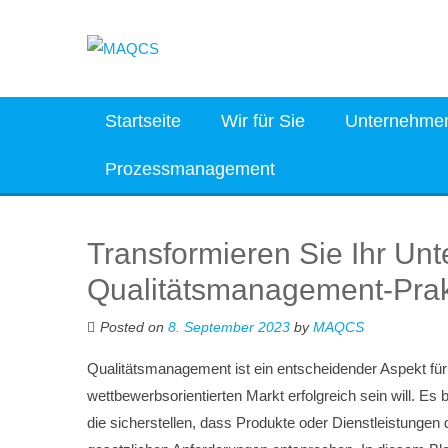
Skip
to
content
Startseite
Wir für Sie
Unternehme
Prozessmanagement
Transformieren Sie Ihr Unt
Qualitätsmanagement-Prak
Posted on
8. September 2023
by
MAQCS
Qualitätsmanagement ist ein entscheidender Aspekt fü
wettbewerbsorientierten Markt erfolgreich sein will. Es
die sicherstellen, dass Produkte oder Dienstleistungen 