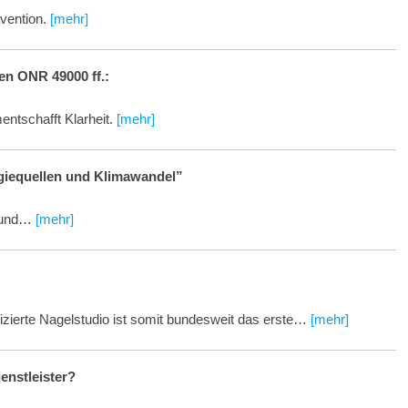
ävention.
[mehr]
n ONR 49000 ff.:
ntschafft Klarheit.
[mehr]
rgiequellen und Klimawandel”
l und…
[mehr]
fizierte Nagelstudio ist somit bundesweit das erste…
[mehr]
enstleister?