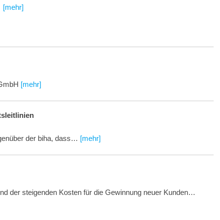
…
[mehr]
t GmbH
[mehr]
leitlinien
egenüber der biha, dass…
[mehr]
und der steigenden Kosten für die Gewinnung neuer Kunden…