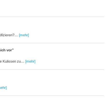
tifizieren?…
[mehr]
sich vor”
die Kulissen zu…
[mehr]
ehr]